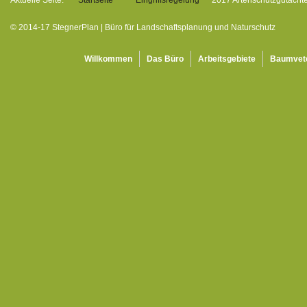
Aktuelle Seite:
Startseite
Eingriffsregelung
2017 Artenschutzgutach
© 2014-17 StegnerPlan | Büro für Landschaftsplanung und Naturschutz
Willkommen
Das Büro
Arbeitsgebiete
Baumvet