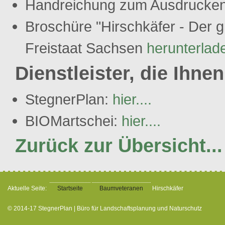
Handreichung zum Ausdrucke
Broschüre "Hirschkäfer - Der 
Freistaat Sachsen
herunterlad
Dienstleister, die Ihne
StegnerPlan:
hier....
BIOMartschei:
hier....
Zurück zur Übersicht...
Aktuelle Seite:
Startseite
Baumveteranen
Hirschkäfer
© 2014-17 StegnerPlan | Büro für Landschaftsplanung und Naturschutz