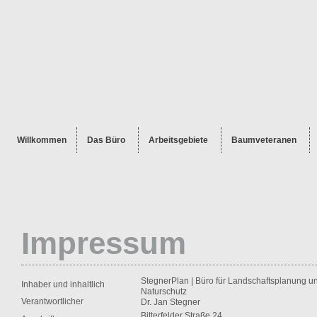
Willkommen
Das Büro
Arbeitsgebiete
Baumveteranen
Impressum
StegnerPlan | Büro für Landschaftsplanung u
Inhaber und inhaltlich
Naturschutz
Verantwortlicher
Dr. Jan Stegner
Bitterfelder Straße 24